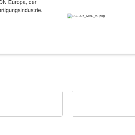
CON Europa, der
ertigungsindustrie.
 Crystal
RECOM Power GmbH
series RTC: Ultra-Small
Power ICs, Transforme
l-Time Clock Modules
Discrete Solutions