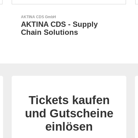
Sciosense B.V.
Durchfluss- und
Umweltsensoren
Tickets kaufen
und Gutscheine
einlösen