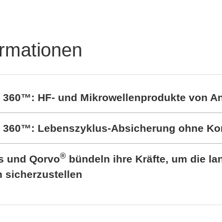
ormationen
t 360™: HF- und Mikrowellenprodukte von A
rt 360™: Lebenszyklus-Absicherung ohne K
®
cs und Qorvo
bündeln ihre Kräfte, um die lan
sicherzustellen