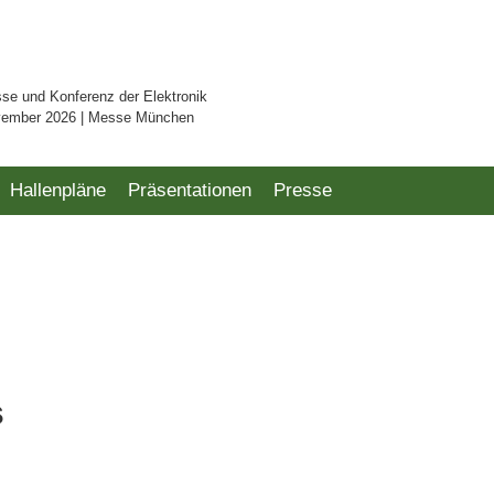
sse und Konferenz der Elektronik
vember 2026 | Messe München
Hallenpläne
Präsentationen
Presse
s