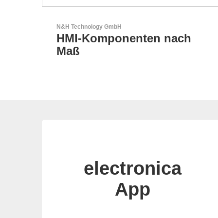
AKTINA CDS GmbH
ch
AKTINA CDS - Supply
Chain Solutions
electronica
App