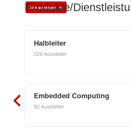
Produkte/Dienstleist
Alle anzeigen
Halbleiter
229 Aussteller
Embedded Computing
82 Aussteller