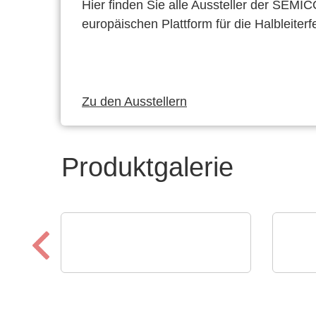
Hier finden Sie alle Aussteller der SEMI
europäischen Plattform für die Halbleiterf
Zu den Ausstellern
Produktgalerie
CheckSum
Micro
ILS-X2 Automatisiertes
C8 
Dual-Panel-Testsystem
Rea