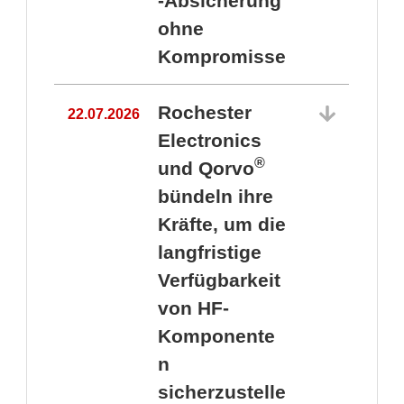
-Absicherung
ohne
Kompromisse
Rochester
22.07.2026
Electronics
®
und Qorvo
bündeln ihre
Kräfte, um die
1
langfristige
Verfügbarkeit
von HF-
Komponente
n
sicherzustelle