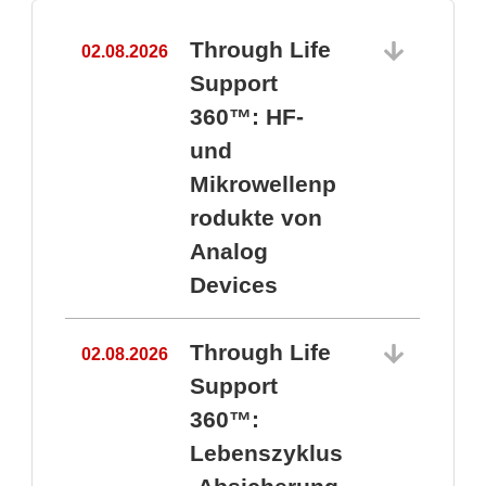
Through Life
02.08.2026
1
Support
360™: HF-
und
Mikrowellenp
rodukte von
Analog
Devices
Through Life
02.08.2026
Support
360™:
1
Lebenszyklus