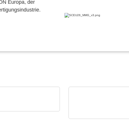
CON Europa, der
ertigungsindustrie.
an Elektronik A.S.
rdoza – Prototyping &
N&H Technology GmbH
akout-Lösungen
Magnetische