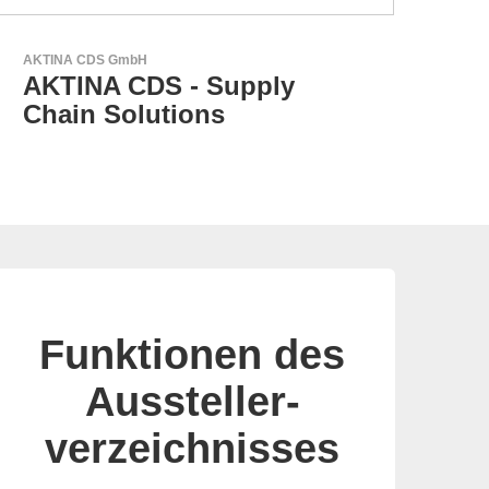
Aker Technology Co., Ltd.
AKER: Wo Präzision auf
Zuverlässigkeit trifft
Funktionen des
Aussteller-
verzeichnisses