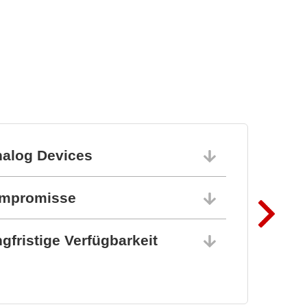
Powerful protection of
PCB's
nalog Devices
10.06.202
ompromisse
10.06.202
gfristige Verfügbarkeit
10.06.202