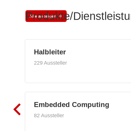
Produkte/Dienstleist
Alle anzeigen
Halbleiter
229 Aussteller
Embedded Computing
82 Aussteller