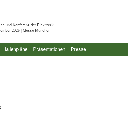
sse und Konferenz der Elektronik
vember 2026 | Messe München
Hallenpläne
Präsentationen
Presse
s