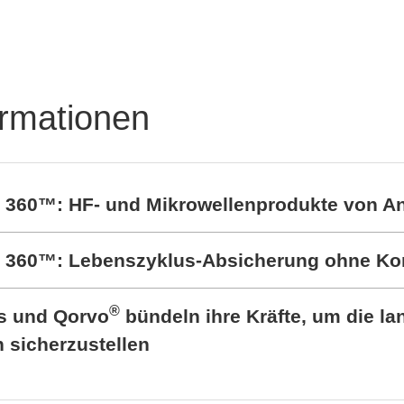
Steckverbinder und
Federkontakte
ormationen
t 360™: HF- und Mikrowellenprodukte von A
rt 360™: Lebenszyklus-Absicherung ohne K
®
cs und Qorvo
bündeln ihre Kräfte, um die lan
sicherzustellen