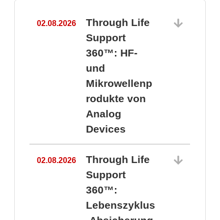
Through Life
02.08.2026
1
Support
360™: HF-
und
Mikrowellenp
rodukte von
Analog
Devices
Through Life
02.08.2026
Support
360™:
1
Lebenszyklus