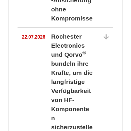
-Absicherung
ohne
Kompromisse
Rochester
22.07.2026
Electronics
®
und Qorvo
bündeln ihre
Kräfte, um die
1
langfristige
Verfügbarkeit
von HF-
Komponente
n
sicherzustelle