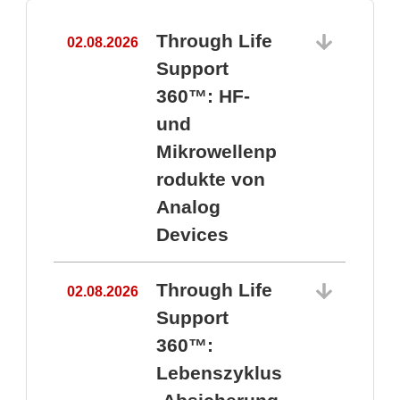
Through Life
02.08.2026
1
Support
360™: HF-
und
Mikrowellenp
rodukte von
Analog
Devices
Through Life
02.08.2026
Support
360™:
1
Lebenszyklus