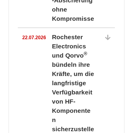
-Absicherung
ohne
Kompromisse
Rochester
22.07.2026
Electronics
®
und Qorvo
bündeln ihre
Kräfte, um die
1
langfristige
Verfügbarkeit
von HF-
Komponente
n
sicherzustelle