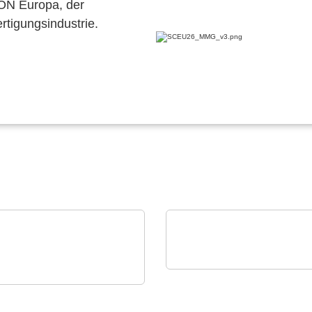
CON Europa, der
ertigungsindustrie.
Özdisan Elektronik A.S.
on Electronics - Rami
Elektronisches Bauteil,
nology USA
Leiterplatte, PCBA, Kü