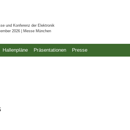
sse und Konferenz der Elektronik
vember 2026 | Messe München
Hallenpläne
Präsentationen
Presse
s