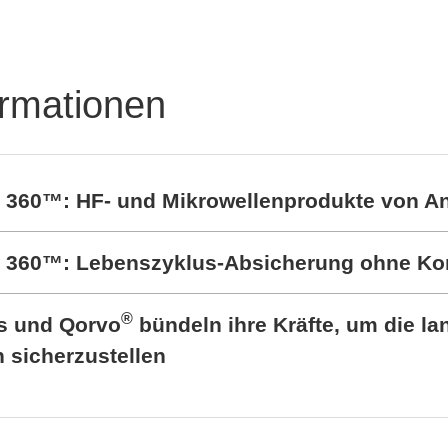
TRON Product
folio
ormationen
t 360™: HF- und Mikrowellenprodukte von A
rt 360™: Lebenszyklus-Absicherung ohne K
®
cs und Qorvo
bündeln ihre Kräfte, um die lan
sicherzustellen