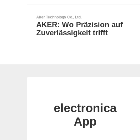
Sciosense B.V.
auf
Durchfluss- und
Umweltsensoren
electronica
App