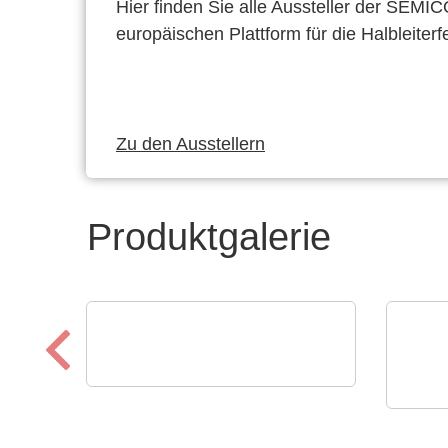
Hier finden Sie alle Aussteller der SEMI
europäischen Plattform für die Halbleiterf
Zu den Ausstellern
Produktgalerie
Teledyne LeCroy
Oszilloskope - 12 Bit zu
Raltr
Tech
Jjder Zeit