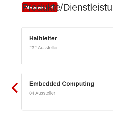
Produkte/Dienstleist
Alle anzeigen
Halbleiter
232 Aussteller
Embedded Computing
84 Aussteller