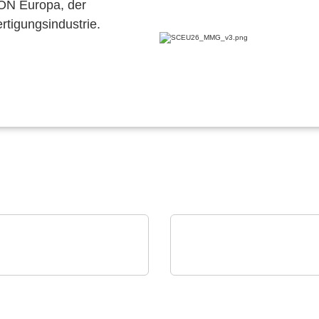
CON Europa, der
ertigungsindustrie.
i Srl
Vision Engineering Ltd.
ienische
Vision Engineering
tigungsstätte
präsentiert neue Produ