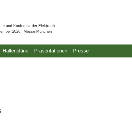
sse und Konferenz der Elektronik
vember 2026 | Messe München
Hallenpläne
Präsentationen
Presse
s