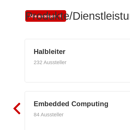
Produkte/Dienstleist
Alle anzeigen
Halbleiter
232 Aussteller
Embedded Computing
84 Aussteller