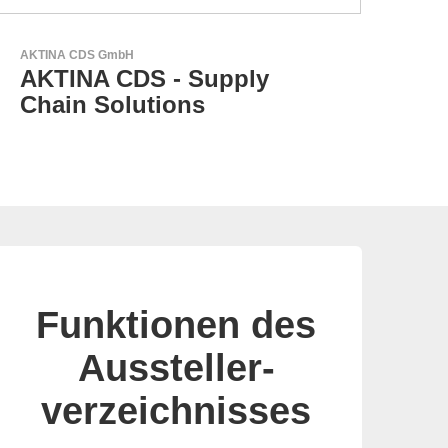
AKTINA CDS GmbH
N&H
AKTINA CDS - Supply
H
Chain Solutions
M
Funktionen des
Aussteller-
verzeichnisses