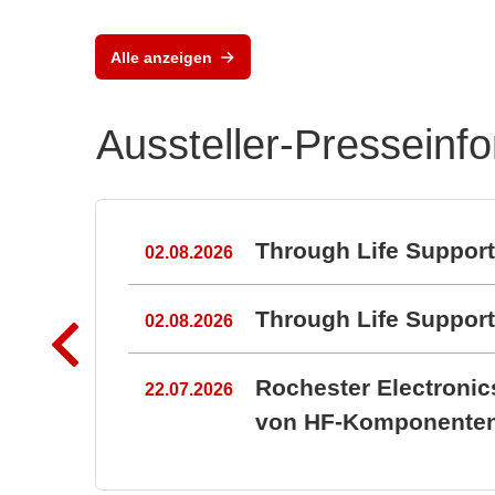
Vox Power Ltd
Moderne AC/DC- und
DC/DC-
Alle anzeigen
Stromversorgungslösunge
n
Aussteller-Presseinf
n
Through Life Suppor
02.08.2026
Through Life Suppo
02.08.2026
Rochester Electroni
22.07.2026
von HF-Komponenten 