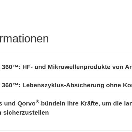
ormationen
t 360™: HF- und Mikrowellenprodukte von A
rt 360™: Lebenszyklus-Absicherung ohne K
®
cs und Qorvo
bündeln ihre Kräfte, um die lan
sicherzustellen