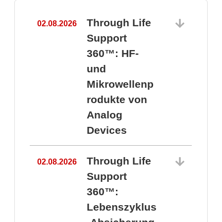
Through Life
02.08.2026
1
Support
360™: HF-
und
Mikrowellenp
rodukte von
Analog
Devices
Through Life
02.08.2026
Support
360™:
1
Lebenszyklus