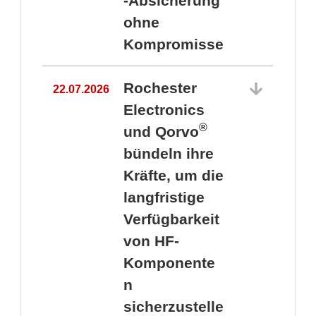
-Absicherung
ohne
Kompromisse
Rochester
22.07.2026
Electronics
®
und Qorvo
bündeln ihre
Kräfte, um die
1
langfristige
Verfügbarkeit
von HF-
Komponente
n
sicherzustelle