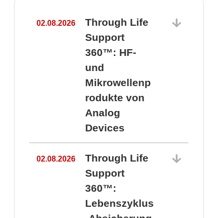
Through Life
02.08.2026
1
Support
360™: HF-
und
Mikrowellenp
rodukte von
Analog
Devices
Through Life
02.08.2026
Support
360™:
1
Lebenszyklus