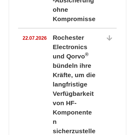
-Absicherung
ohne
Kompromisse
Rochester
22.07.2026
Electronics
®
und Qorvo
bündeln ihre
Kräfte, um die
1
langfristige
Verfügbarkeit
von HF-
Komponente
n
sicherzustelle