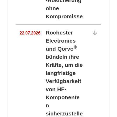
-Absicherung
ohne
Kompromisse
Rochester
22.07.2026
Electronics
®
und Qorvo
bündeln ihre
Kräfte, um die
1
langfristige
Verfügbarkeit
von HF-
Komponente
n
sicherzustelle