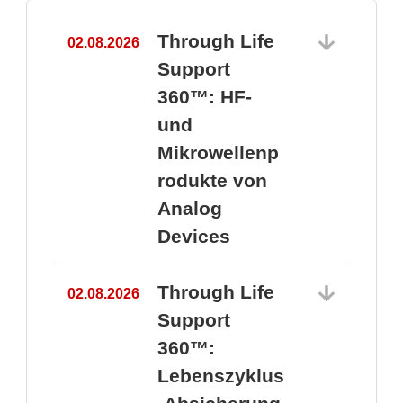
Through Life
02.08.2026
1
Support
360™: HF-
und
Mikrowellenp
rodukte von
Analog
Devices
Through Life
02.08.2026
Support
360™:
1
Lebenszyklus