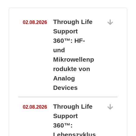
Through Life
02.08.2026
1
Support
360™: HF-
und
Mikrowellenp
rodukte von
Analog
Devices
Through Life
02.08.2026
Support
360™:
1
Lebenszyklus