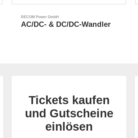
Esseti Srl
-Wandler
Ihr Partner für High-
Leiterplatten
Tickets kaufen
und Gutscheine
einlösen