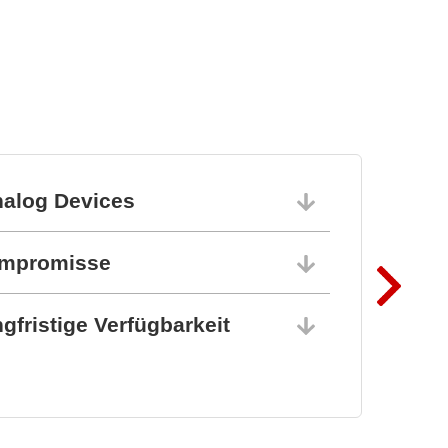
Steckverbinder und
Federkontakte
nalog Devices
10.06.202
ompromisse
10.06.202
gfristige Verfügbarkeit
10.06.202