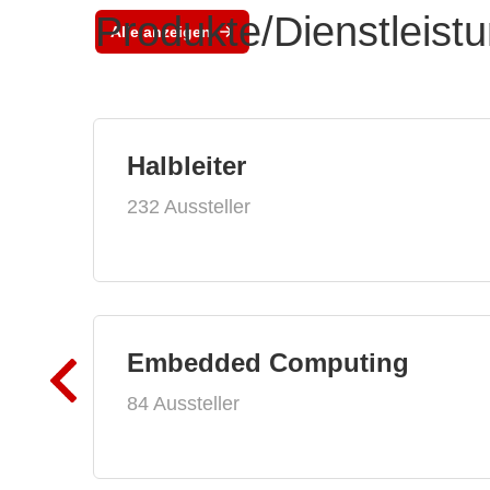
Produkte/Dienstleist
Alle anzeigen
Halbleiter
232 Aussteller
Embedded Computing
84 Aussteller