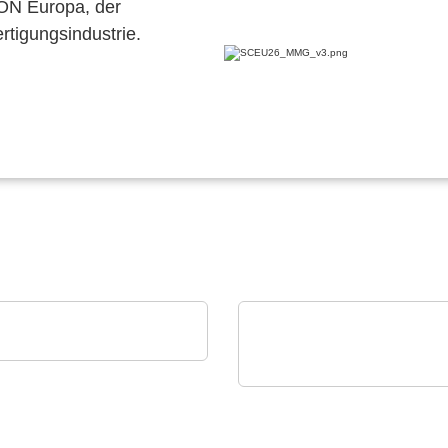
CON Europa, der
ertigungsindustrie.
HIS Electronic GmbH
folio
Sciosense B.V.
UFM-02 Ultraschall-
Durchflussmessmodul