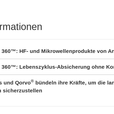
ormationen
t 360™: HF- und Mikrowellenprodukte von A
rt 360™: Lebenszyklus-Absicherung ohne K
®
cs und Qorvo
bündeln ihre Kräfte, um die lan
sicherzustellen