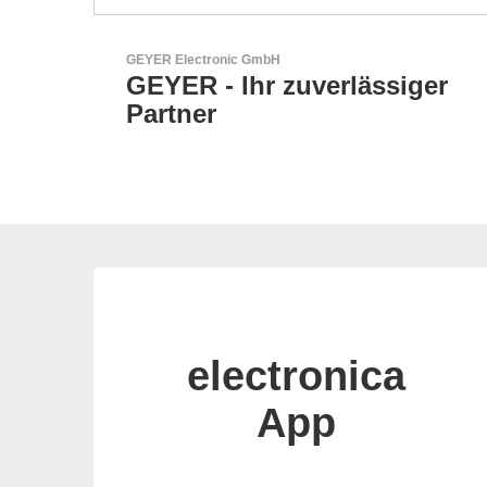
RECOM Power GmbH
zuverlässiger
AC/DC- & DC/DC
electronica
App