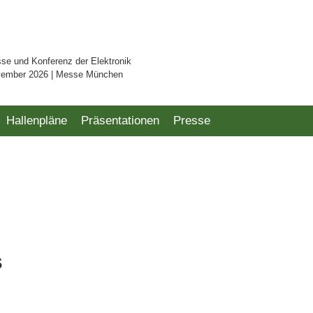
sse und Konferenz der Elektronik
vember 2026 | Messe München
Hallenpläne
Präsentationen
Presse
s