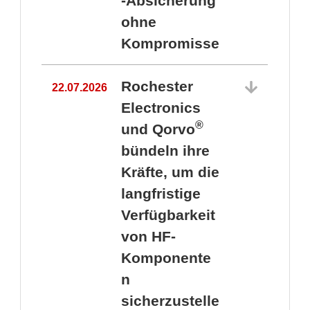
-Absicherung
ohne
Kompromisse
Rochester
22.07.2026
Electronics
®
und Qorvo
bündeln ihre
Kräfte, um die
1
langfristige
Verfügbarkeit
von HF-
Komponente
n
sicherzustelle