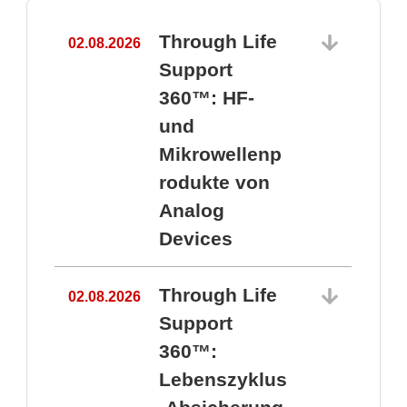
Through Life
02.08.2026
1
Support
360™: HF-
und
Mikrowellenp
rodukte von
Analog
Devices
Through Life
02.08.2026
Support
360™:
1
Lebenszyklus