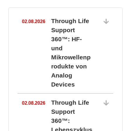
Through Life
02.08.2026
1
Support
360™: HF-
und
Mikrowellenp
rodukte von
Analog
Devices
Through Life
02.08.2026
Support
360™:
1
Lebenszyklus