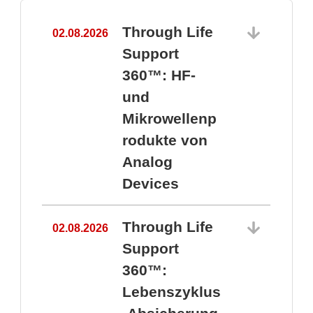
Through Life
02.08.2026
1
Support
360™: HF-
und
Mikrowellenp
rodukte von
Analog
Devices
Through Life
02.08.2026
Support
360™:
1
Lebenszyklus