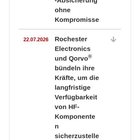
-Absicherung
ohne
Kompromisse
Rochester
22.07.2026
Electronics
®
und Qorvo
bündeln ihre
Kräfte, um die
1
langfristige
Verfügbarkeit
von HF-
Komponente
n
sicherzustelle