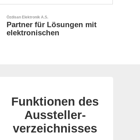
N&H Technology GmbH
HMI-Komponenten nach
Maß
Funktionen des
Aussteller-
verzeichnisses