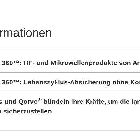
ormationen
t 360™: HF- und Mikrowellenprodukte von A
rt 360™: Lebenszyklus-Absicherung ohne K
®
cs und Qorvo
bündeln ihre Kräfte, um die lan
sicherzustellen