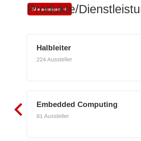
Produkte/Dienstleist
Alle anzeigen
Halbleiter
224 Aussteller
Embedded Computing
81 Aussteller