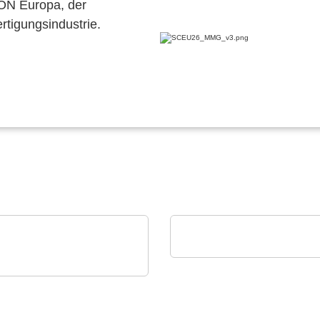
CON Europa, der
ertigungsindustrie.
Luminovo GmbH
Procurement Intelligen
Technology Co., Ltd.
gieeffizientes Timing
 Kommunikation