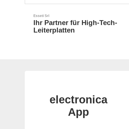
LEMO Elektronik GmbH
ech-
Original Push-Pull-
Connector – Made in
Switzerland
electronica
App