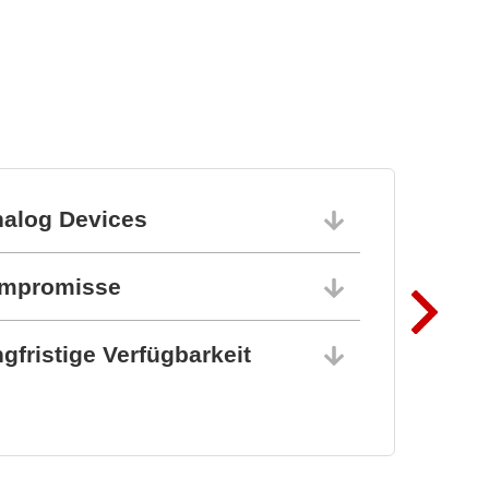
nalog Devices
10.06.202
ompromisse
10.06.202
gfristige Verfügbarkeit
10.06.202