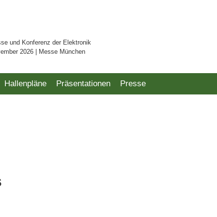
sse und Konferenz der Elektronik
vember 2026 | Messe München
Hallenpläne
Präsentationen
Presse
s