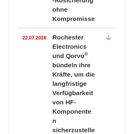
-Absicherung
ohne
Kompromisse
Rochester
22.07.2026
Electronics
®
und Qorvo
bündeln ihre
Kräfte, um die
1
langfristige
Verfügbarkeit
von HF-
Komponente
n
sicherzustelle