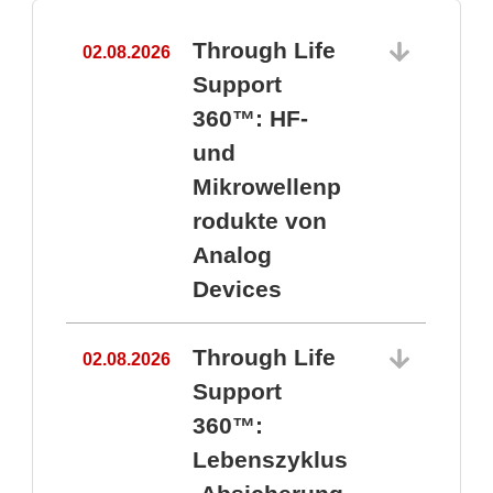
Through Life
02.08.2026
1
Support
360™: HF-
und
Mikrowellenp
rodukte von
Analog
Devices
Through Life
02.08.2026
Support
360™:
1
Lebenszyklus