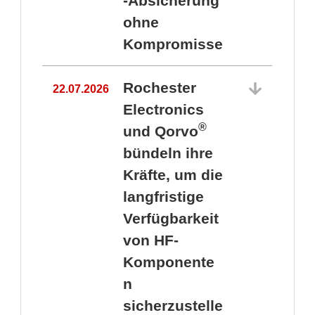
-Absicherung
ohne
Kompromisse
Rochester
22.07.2026
Electronics
®
und Qorvo
bündeln ihre
Kräfte, um die
1
langfristige
Verfügbarkeit
von HF-
Komponente
n
sicherzustelle