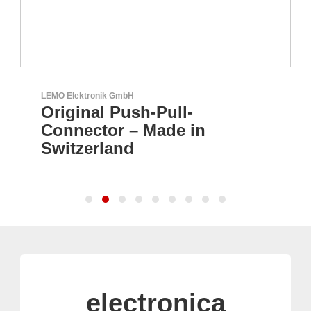
Sciosense B.V.
Durchfluss- und
Umweltsensoren
electronica