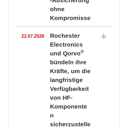
-Absicherung
ohne
Kompromisse
Rochester
22.07.2026
Electronics
®
und Qorvo
bündeln ihre
Kräfte, um die
1
langfristige
Verfügbarkeit
von HF-
Komponente
n
sicherzustelle