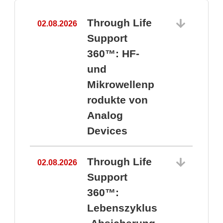
Through Life
02.08.2026
1
Support
360™: HF-
und
Mikrowellenp
rodukte von
Analog
Devices
Through Life
02.08.2026
Support
360™:
1
Lebenszyklus