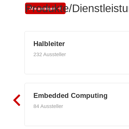
Produkte/Dienstleist
Alle anzeigen
Halbleiter
232 Aussteller
Embedded Computing
84 Aussteller