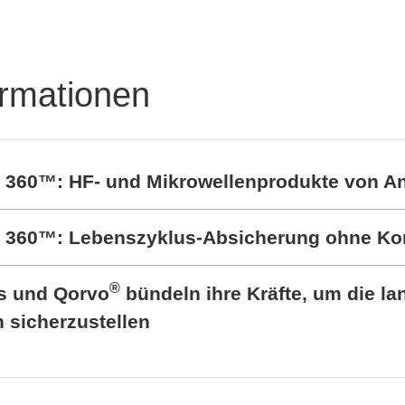
ormationen
t 360™: HF- und Mikrowellenprodukte von A
rt 360™: Lebenszyklus-Absicherung ohne K
®
cs und Qorvo
bündeln ihre Kräfte, um die lan
sicherzustellen