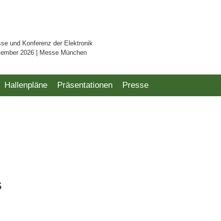
sse und Konferenz der Elektronik
vember 2026 | Messe München
Hallenpläne
Präsentationen
Presse
s