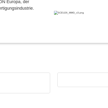
CON Europa, der
ertigungsindustrie.
alfatec GmbH & Co. KG
Unser Portfolio
Technology Co., Ltd.
erlässige Taktung für
strie & IoT