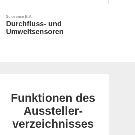
Sciosense B.V.
REC
Durchfluss- und
AC
Umweltsensoren
Funktionen des
Aussteller-
verzeichnisses