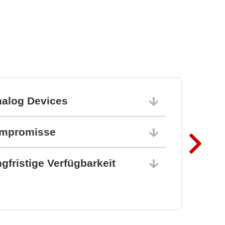
nalog Devices
10.06.202
ompromisse
10.06.202
gfristige Verfügbarkeit
10.06.202