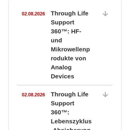
Through Life
02.08.2026
1
Support
360™: HF-
und
Mikrowellenp
rodukte von
Analog
Devices
Through Life
02.08.2026
Support
360™:
1
Lebenszyklus