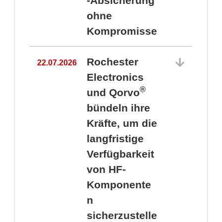
-Absicherung
ohne
Kompromisse
Rochester
22.07.2026
Electronics
®
und Qorvo
bündeln ihre
Kräfte, um die
1
langfristige
Verfügbarkeit
von HF-
Komponente
n
sicherzustelle