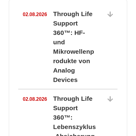
Through Life
02.08.2026
1
Support
360™: HF-
und
Mikrowellenp
rodukte von
Analog
Devices
Through Life
02.08.2026
Support
360™:
1
Lebenszyklus