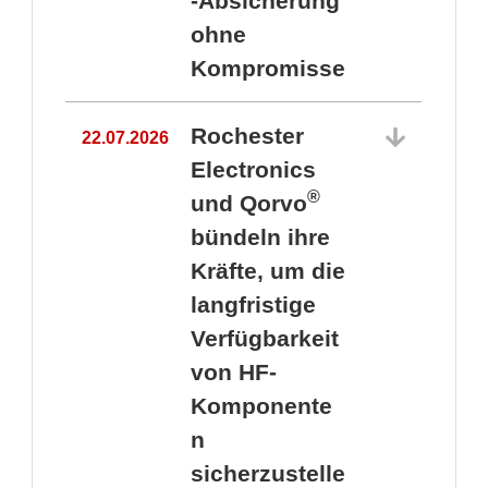
-Absicherung
ohne
Kompromisse
Rochester
22.07.2026
Electronics
®
und Qorvo
bündeln ihre
Kräfte, um die
1
langfristige
Verfügbarkeit
von HF-
Komponente
n
sicherzustelle