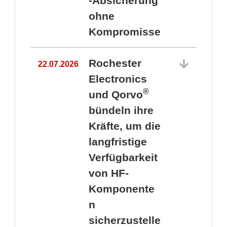
-Absicherung
ohne
Kompromisse
Rochester
22.07.2026
Electronics
®
und Qorvo
bündeln ihre
Kräfte, um die
1
langfristige
Verfügbarkeit
von HF-
Komponente
n
sicherzustelle