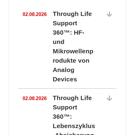
Through Life
02.08.2026
1
Support
360™: HF-
und
Mikrowellenp
rodukte von
Analog
Devices
Through Life
02.08.2026
Support
360™:
1
Lebenszyklus