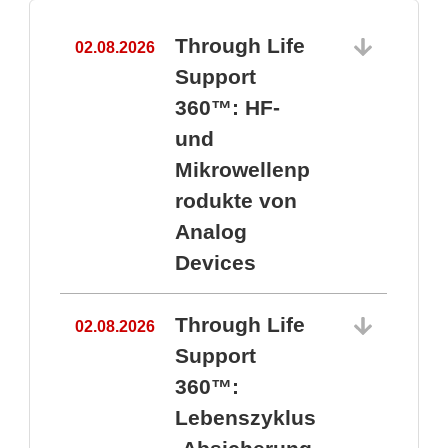
Through Life
02.08.2026
1
Support
360™: HF-
und
Mikrowellenp
rodukte von
Analog
Devices
Through Life
02.08.2026
Support
360™:
1
Lebenszyklus