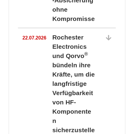
-Absicherung
ohne
Kompromisse
Rochester
22.07.2026
Electronics
®
und Qorvo
bündeln ihre
Kräfte, um die
1
langfristige
Verfügbarkeit
von HF-
Komponente
n
sicherzustelle