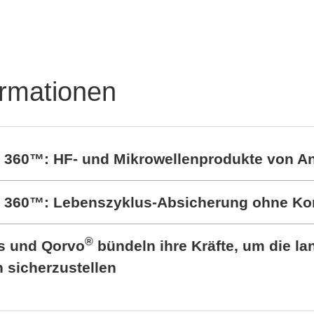
Power Ltd
erne AC/DC- und
DC-
omversorgungslösunge
ormationen
t 360™: HF- und Mikrowellenprodukte von A
rt 360™: Lebenszyklus-Absicherung ohne K
®
cs und Qorvo
bündeln ihre Kräfte, um die lan
sicherzustellen