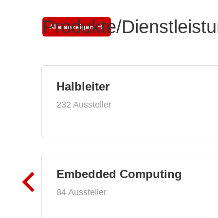
Produkte/Dienstleist
Alle anzeigen
Halbleiter
232 Aussteller
Embedded Computing
84 Aussteller