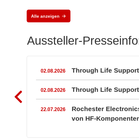
Vox 
Mod
DC/
Alle anzeigen
Str
n
Aussteller-Presseinf
n
Through Life Suppor
02.08.2026
Through Life Suppo
02.08.2026
Rochester Electroni
22.07.2026
von HF-Komponenten 