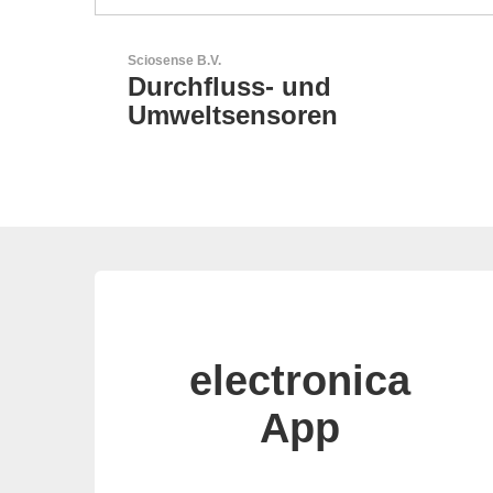
LEMO Elektronik GmbH
Original Push-Pull-
Connector – Made in
Switzerland
electronica
App