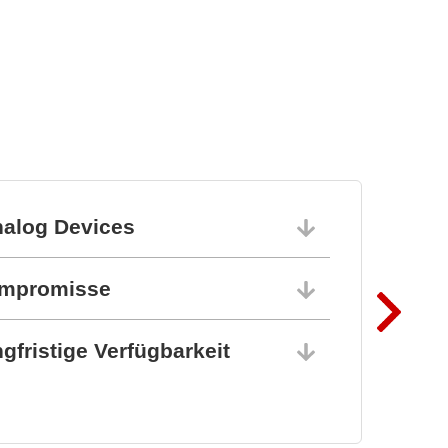
Steckverbinder und
Federkontakte
nalog Devices
10.06.202
ompromisse
10.06.202
gfristige Verfügbarkeit
10.06.202