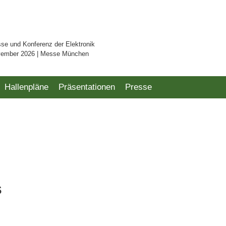
sse und Konferenz der Elektronik
vember 2026 | Messe München
Hallenpläne
Präsentationen
Presse
s