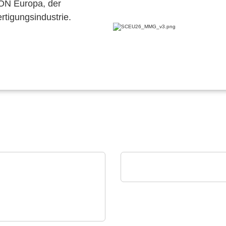
CON Europa, der
ertigungsindustrie.
alfatec GmbH & Co. KG
Unser Portfolio