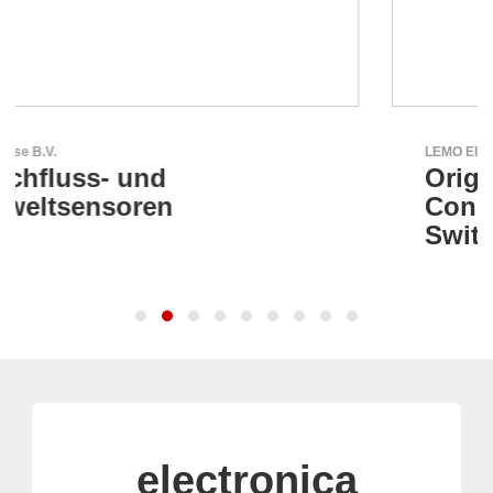
LEMO Elektronik GmbH
Original Push-Pull-
Connector – Made in
Switzerland
electronica