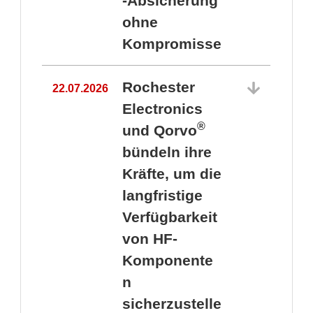
-Absicherung
ohne
Kompromisse
Rochester
22.07.2026
Electronics
®
und Qorvo
bündeln ihre
Kräfte, um die
1
langfristige
Verfügbarkeit
von HF-
Komponente
n
sicherzustelle