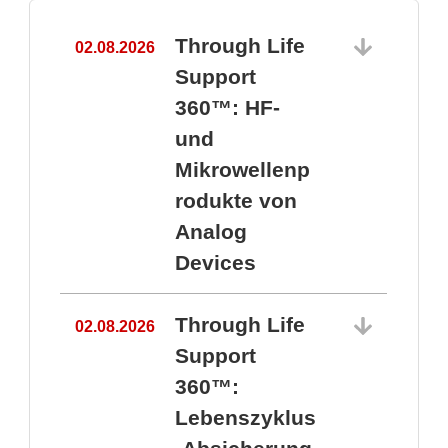
Through Life
02.08.2026
1
Support
360™: HF-
und
Mikrowellenp
rodukte von
Analog
Devices
Through Life
02.08.2026
Support
360™:
1
Lebenszyklus