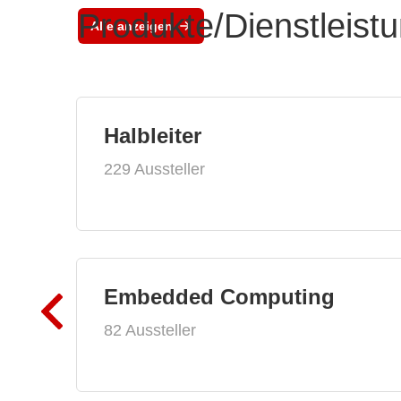
Produkte/Dienstleist
Alle anzeigen
Halbleiter
229 Aussteller
Embedded Computing
82 Aussteller