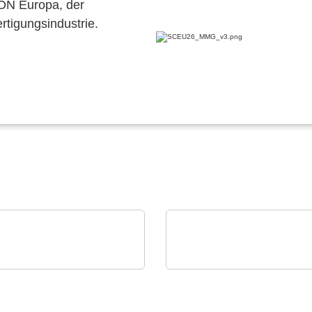
CON Europa, der
ertigungsindustrie.
an Elektronik A.S.
Teledyne LeCroy
tronisches Bauteil,
Oszilloskope - 12 Bit zu
terplatte, PCBA, Kühlkö
Jjder Zeit