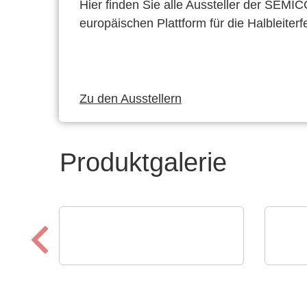
Hier finden Sie alle Aussteller der SEMI
europäischen Plattform für die Halbleiterf
Zu den Ausstellern
Produktgalerie
CheckSum
Özdis
ILS-X2 Automatisiertes
Elek
Dual-Panel-Testsystem
Lei