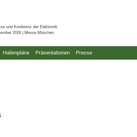
sse und Konferenz der Elektronik
vember 2026 | Messe München
Hallenpläne
Präsentationen
Presse
s