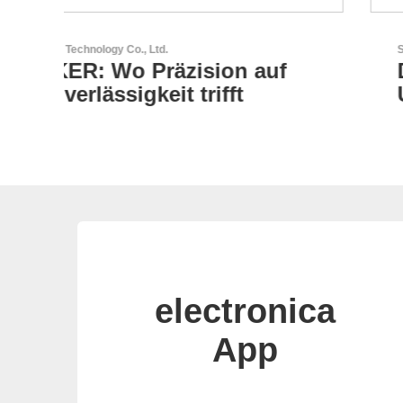
Sciosense B.V.
Durchfluss- und
Umweltsensoren
electronica
App