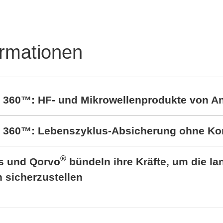
ormationen
t 360™: HF- und Mikrowellenprodukte von A
rt 360™: Lebenszyklus-Absicherung ohne K
®
cs und Qorvo
bündeln ihre Kräfte, um die lan
sicherzustellen