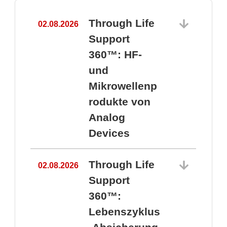
Through Life
02.08.2026
1
Support
360™: HF-
und
Mikrowellenp
rodukte von
Analog
Devices
Through Life
02.08.2026
Support
360™:
1
Lebenszyklus