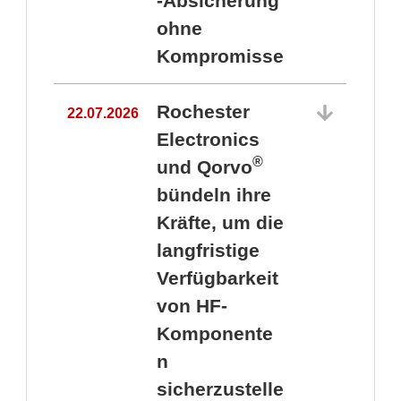
-Absicherung
ohne
Kompromisse
Rochester
22.07.2026
Electronics
®
und Qorvo
bündeln ihre
Kräfte, um die
1
langfristige
Verfügbarkeit
von HF-
Komponente
n
sicherzustelle