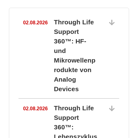
Through Life
02.08.2026
1
Support
360™: HF-
und
Mikrowellenp
rodukte von
Analog
Devices
Through Life
02.08.2026
Support
360™:
1
Lebenszyklus