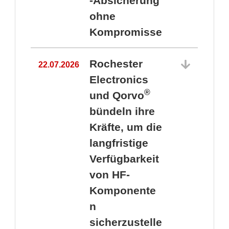
-Absicherung
ohne
Kompromisse
Rochester
22.07.2026
Electronics
®
und Qorvo
bündeln ihre
Kräfte, um die
1
langfristige
Verfügbarkeit
von HF-
Komponente
n
sicherzustelle