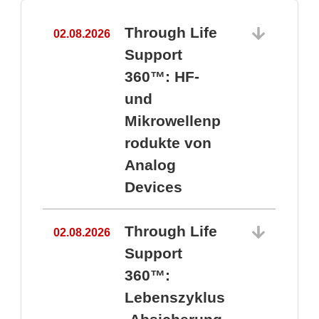
Through Life
02.08.2026
1
Support
360™: HF-
und
Mikrowellenp
rodukte von
Analog
Devices
Through Life
02.08.2026
Support
360™:
1
Lebenszyklus