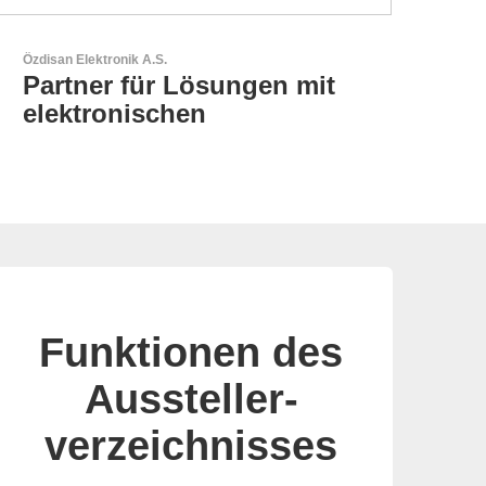
Sciosense B.V.
Durchfluss- und
Umweltsensoren
Funktionen des
Aussteller-
verzeichnisses