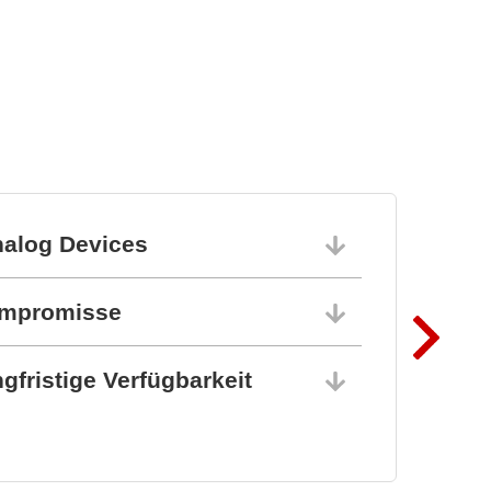
nalog Devices
10.06.202
ompromisse
10.06.202
gfristige Verfügbarkeit
10.06.202