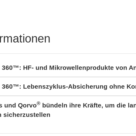
Kontaktfedern
stungselektronik-
Kontaktfedern &
ungen
Sonderfedern, EMV,
Werkzeugbau
ormationen
t 360™: HF- und Mikrowellenprodukte von A
rt 360™: Lebenszyklus-Absicherung ohne K
®
cs und Qorvo
bündeln ihre Kräfte, um die lan
sicherzustellen