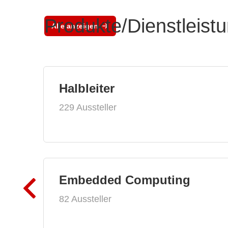
Produkte/Dienstleist
Alle anzeigen
Halbleiter
229 Aussteller
Embedded Computing
82 Aussteller