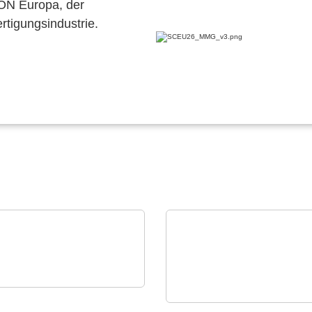
CON Europa, der
ertigungsindustrie.
GIA Power Solutions S.L.
enerative
ZILLKON Zillgitt GmbH