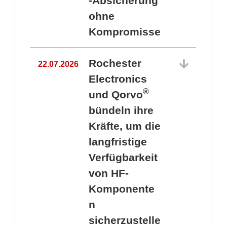
-Absicherung
ohne
Kompromisse
Rochester
22.07.2026
Electronics
®
und Qorvo
bündeln ihre
Kräfte, um die
1
langfristige
Verfügbarkeit
von HF-
Komponente
n
sicherzustelle