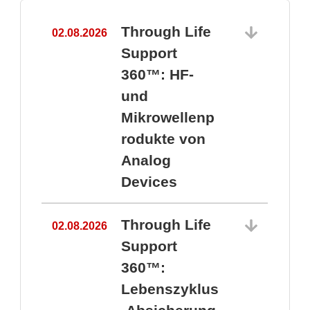
Through Life
02.08.2026
1
Support
360™: HF-
und
Mikrowellenp
rodukte von
Analog
Devices
Through Life
02.08.2026
Support
360™:
1
Lebenszyklus