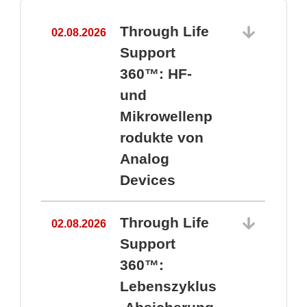
Through Life
02.08.2026
1
Support
360™: HF-
und
Mikrowellenp
rodukte von
Analog
Devices
Through Life
02.08.2026
Support
360™:
1
Lebenszyklus