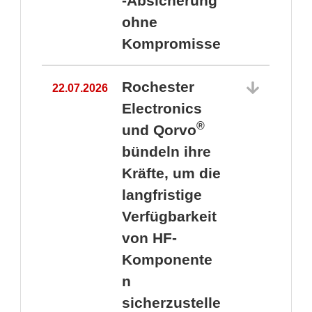
-Absicherung
ohne
Kompromisse
Rochester
22.07.2026
Electronics
®
und Qorvo
bündeln ihre
Kräfte, um die
1
langfristige
Verfügbarkeit
von HF-
Komponente
n
sicherzustelle