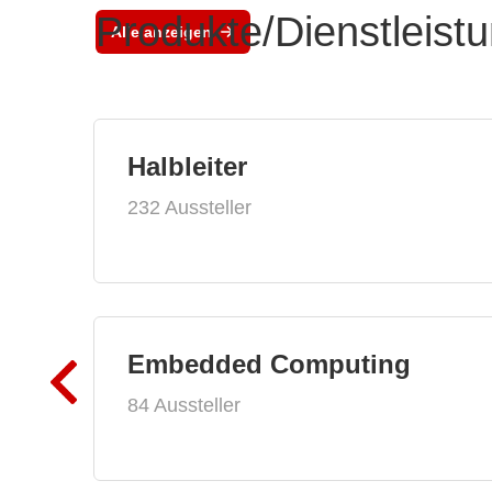
Produkte/Dienstleist
Alle anzeigen
Halbleiter
232 Aussteller
Embedded Computing
84 Aussteller