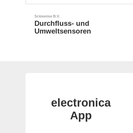
N&H Technology GmbH
HMI-Komponenten nach
Maß
electronica
App