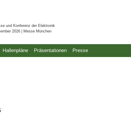
sse und Konferenz der Elektronik
vember 2026 | Messe München
Hallenpläne
Präsentationen
Presse
s