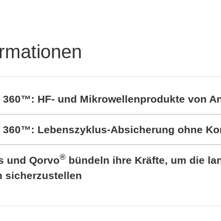
ormationen
t 360™: HF- und Mikrowellenprodukte von A
rt 360™: Lebenszyklus-Absicherung ohne K
®
cs und Qorvo
bündeln ihre Kräfte, um die lan
sicherzustellen