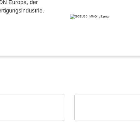
CON Europa, der
ertigungsindustrie.
M Power GmbH
INFICON
er ICs, Transformers &
Intelligent Manufacturi
crete Solutions
Systems