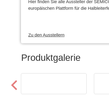
Hier finden Sie alle Aussteller der SEMI
europäischen Plattform für die Halbleiterf
Zu den Ausstellern
Produktgalerie
Cablex Group (Cablex d. o. o.)
RECO
Globaler Spezialist für
Pow
Kabelassemblierungen
Dis