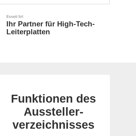
Aker Technology Co., Ltd.
AKER: Wo Präzision auf
Zuverlässigkeit trifft
Funktionen des
Aussteller-
verzeichnisses