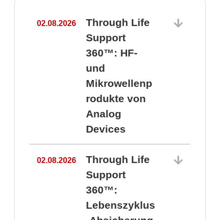
Through Life
02.08.2026
1
Support
360™: HF-
und
Mikrowellenp
rodukte von
Analog
Devices
Through Life
02.08.2026
Support
360™:
1
Lebenszyklus