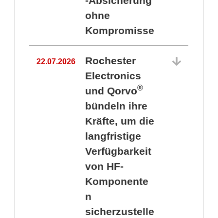
-Absicherung
ohne
Kompromisse
Rochester
22.07.2026
Electronics
®
und Qorvo
bündeln ihre
Kräfte, um die
1
langfristige
Verfügbarkeit
von HF-
Komponente
n
sicherzustelle