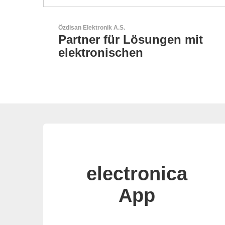
N&H Technology GmbH
 mit
HMI-Komponenten nach
Maß
electronica
App