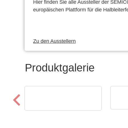
Hier finden Sie alle Aussteller der SEMI
europäischen Plattform für die Halbleiterf
Zu den Ausstellern
Produktgalerie
Endri
ELANTAS Europe GmbH
Gmb
Flood Coating mit
Pro
CONASHIELD™ CS 313