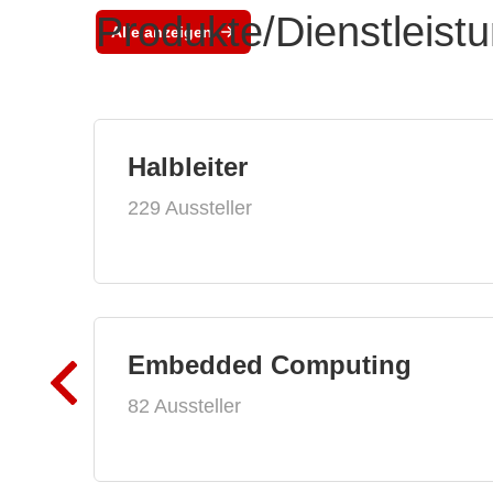
Produkte/Dienstleist
Alle anzeigen
Halbleiter
229 Aussteller
Embedded Computing
82 Aussteller