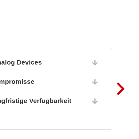
Leistungselektronik-
Lösungen
nalog Devices
10.06.202
ompromisse
10.06.202
gfristige Verfügbarkeit
10.06.202