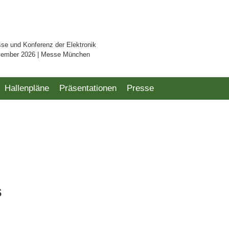
sse und Konferenz der Elektronik
vember 2026 | Messe München
Hallenpläne
Präsentationen
Presse
s