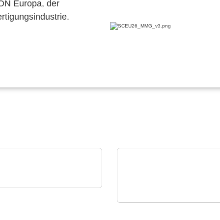
CON Europa, der
ertigungsindustrie.
ch Bauelemente Vertriebs
H
Apacer Technology BV
duct overview
Apacers Produkt-