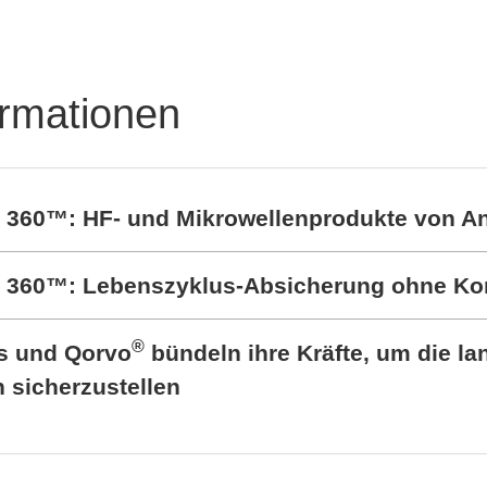
Highlights auf der
electronica 202
ormationen
t 360™: HF- und Mikrowellenprodukte von A
rt 360™: Lebenszyklus-Absicherung ohne K
®
cs und Qorvo
bündeln ihre Kräfte, um die lan
sicherzustellen