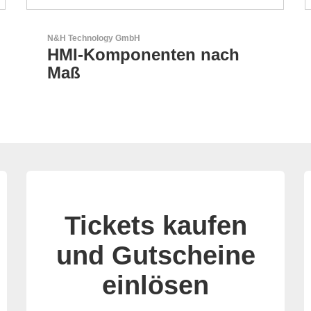
RECOM Power GmbH
AC/DC- & DC/DC-Wandler
Tickets kaufen
und Gutscheine
einlösen