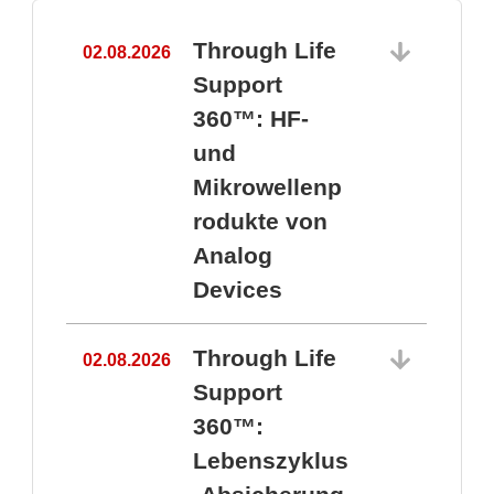
Through Life
02.08.2026
1
Support
360™: HF-
und
Mikrowellenp
rodukte von
Analog
Devices
Through Life
02.08.2026
Support
360™:
1
Lebenszyklus