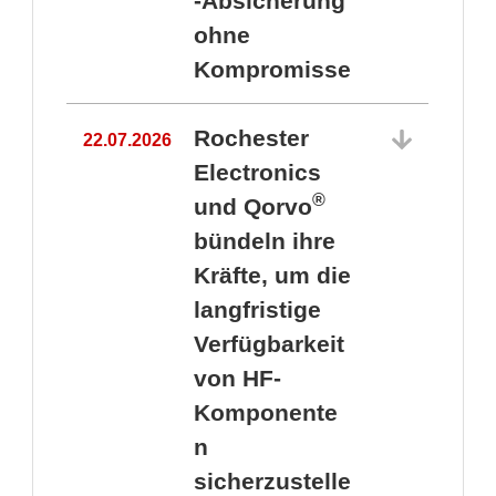
-Absicherung
ohne
Kompromisse
Rochester
22.07.2026
Electronics
®
und Qorvo
bündeln ihre
Kräfte, um die
1
langfristige
Verfügbarkeit
von HF-
Komponente
n
sicherzustelle