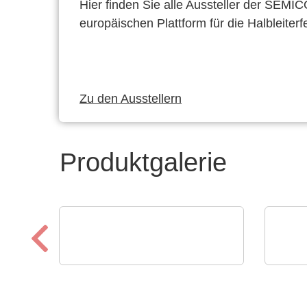
Hier finden Sie alle Aussteller der SEMI
europäischen Plattform für die Halbleiterf
Zu den Ausstellern
Produktgalerie
Sciosense B.V.
iC-H
UFC23 Ultrasonic Flow
2-Ka
Converter
Pos