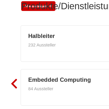
Produkte/Dienstleist
Alle anzeigen
Halbleiter
232 Aussteller
Embedded Computing
84 Aussteller