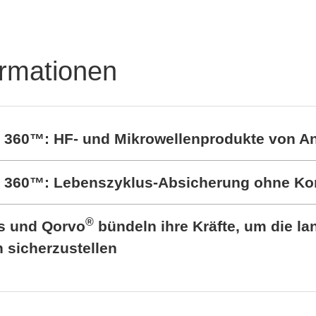
ormationen
t 360™: HF- und Mikrowellenprodukte von A
rt 360™: Lebenszyklus-Absicherung ohne K
®
cs und Qorvo
bündeln ihre Kräfte, um die lan
sicherzustellen