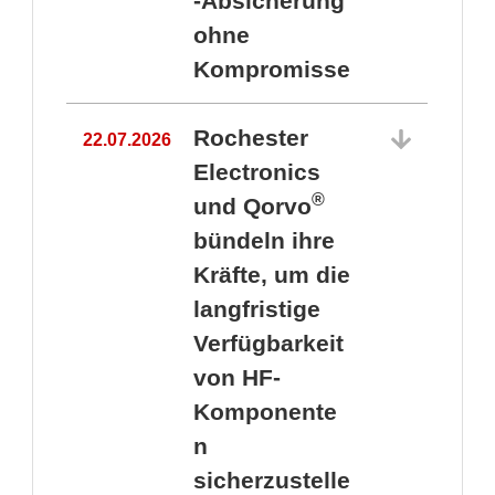
-Absicherung
ohne
Kompromisse
Rochester
22.07.2026
Electronics
®
und Qorvo
bündeln ihre
Kräfte, um die
1
langfristige
Verfügbarkeit
von HF-
Komponente
n
sicherzustelle