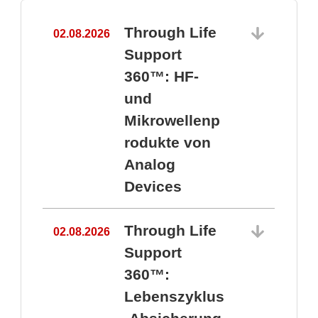
Through Life
02.08.2026
1
Support
360™: HF-
und
Mikrowellenp
rodukte von
Analog
Devices
Through Life
02.08.2026
Support
360™:
1
Lebenszyklus