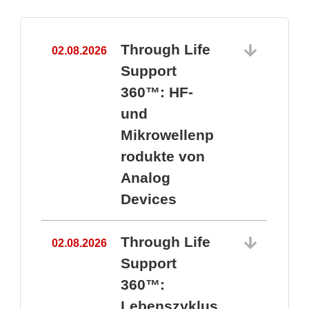
Through Life
02.08.2026
1
Support
360™: HF-
und
Mikrowellenp
rodukte von
Analog
Devices
Through Life
02.08.2026
Support
360™:
1
Lebenszyklus