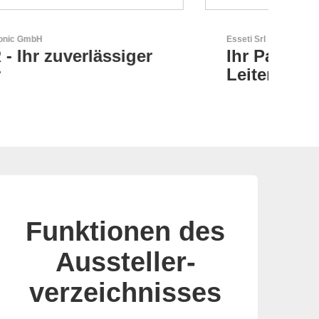
Esseti Srl
AKT
Ihr Partner für High-Tech-
AK
Leiterplatten
Ch
Funktionen des
Aussteller-
verzeichnisses