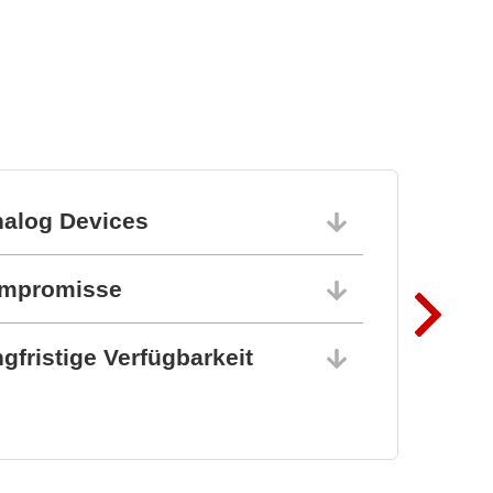
nalog Devices
10.06.202
ompromisse
10.06.202
gfristige Verfügbarkeit
10.06.202