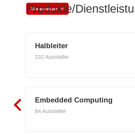
Produkte/Dienstleist
Alle anzeigen
Halbleiter
232 Aussteller
Embedded Computing
84 Aussteller