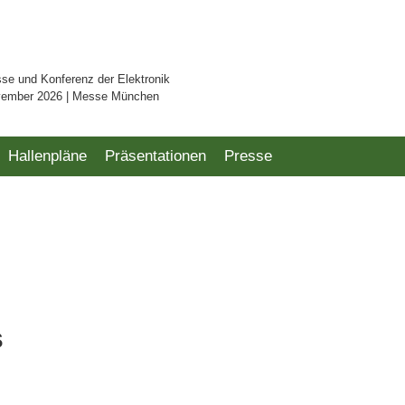
sse und Konferenz der Elektronik
vember 2026 | Messe München
Hallenpläne
Präsentationen
Presse
s