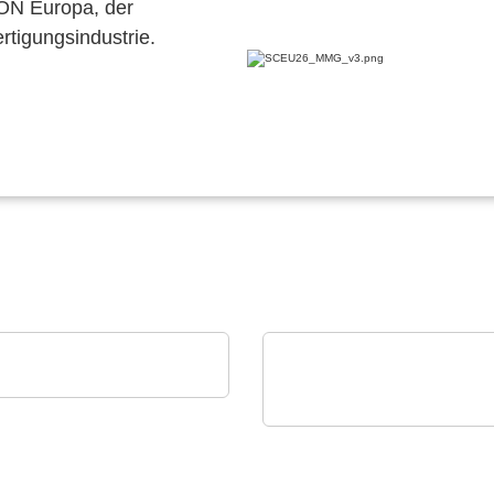
CON Europa, der
ertigungsindustrie.
i Srl
r-Flex-Leiterplatten
Sciosense B.V.
UFM-02 Ultraschall-
Durchflussmessmodul