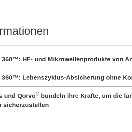
ormationen
t 360™: HF- und Mikrowellenprodukte von A
rt 360™: Lebenszyklus-Absicherung ohne K
®
cs und Qorvo
bündeln ihre Kräfte, um die lan
sicherzustellen