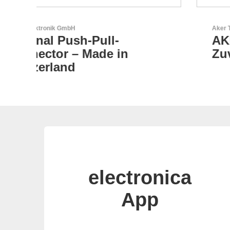
Aker Technology Co., Ltd.
AKER: Wo Präzision auf
Zuverlässigkeit trifft
electronica
App