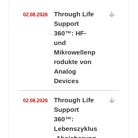
Through Life
02.08.2026
1
Support
360™: HF-
und
Mikrowellenp
rodukte von
Analog
Devices
Through Life
02.08.2026
Support
360™:
1
Lebenszyklus