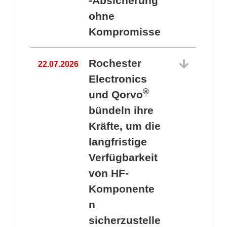
-Absicherung
ohne
Kompromisse
Rochester
22.07.2026
Electronics
®
und Qorvo
bündeln ihre
Kräfte, um die
1
langfristige
Verfügbarkeit
von HF-
Komponente
n
sicherzustelle