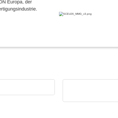
CON Europa, der
ertigungsindustrie.
novo GmbH
curement Intelligence
ams OSRAM
Digitale Photonik live
erleben