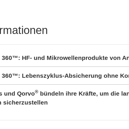
ormationen
t 360™: HF- und Mikrowellenprodukte von A
rt 360™: Lebenszyklus-Absicherung ohne K
®
cs und Qorvo
bündeln ihre Kräfte, um die lan
sicherzustellen