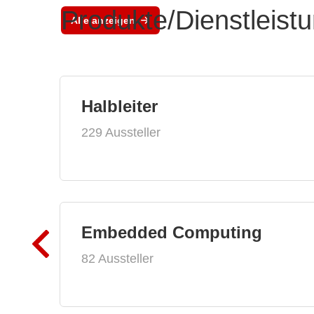
Produkte/Dienstleist
Alle anzeigen
Halbleiter
229 Aussteller
Embedded Computing
82 Aussteller