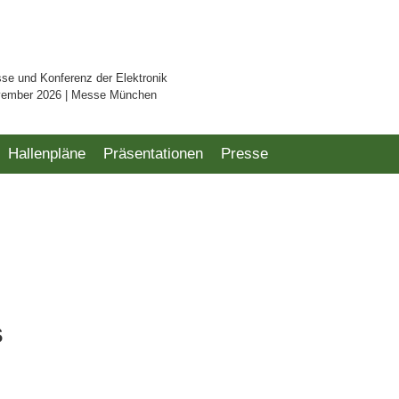
sse und Konferenz der Elektronik
vember 2026 | Messe München
Hallenpläne
Präsentationen
Presse
s