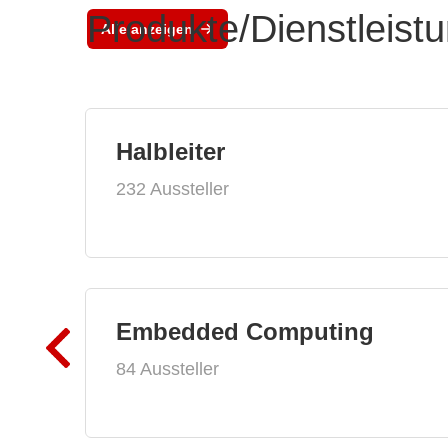
Produkte/Dienstleist
Alle anzeigen
Halbleiter
232 Aussteller
Embedded Computing
84 Aussteller