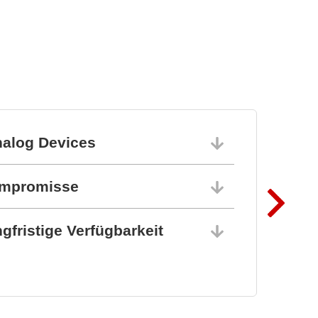
BZ1807: That´s powerful
protection
nalog Devices
10.06.202
ompromisse
10.06.202
gfristige Verfügbarkeit
10.06.202