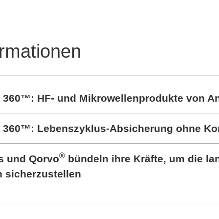
ststoffgehäuse für
ktronik
ormationen
t 360™: HF- und Mikrowellenprodukte von A
rt 360™: Lebenszyklus-Absicherung ohne K
®
cs und Qorvo
bündeln ihre Kräfte, um die lan
sicherzustellen