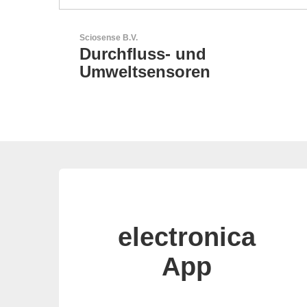
RECOM Power GmbH
AC/DC- & DC/DC-Wandler
electronica
App