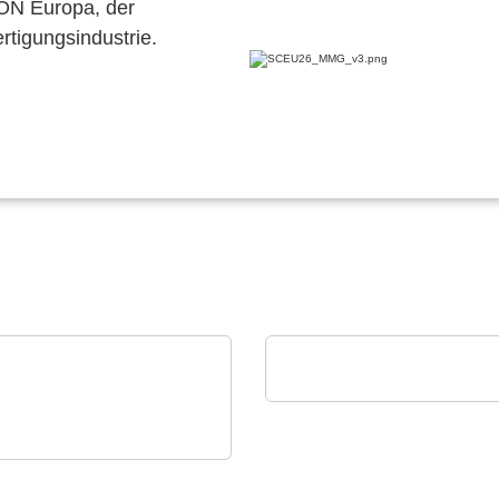
CON Europa, der
ertigungsindustrie.
MEMPHIS Electronic GmbH
Portfolio
Technology GmbH
denspezifische