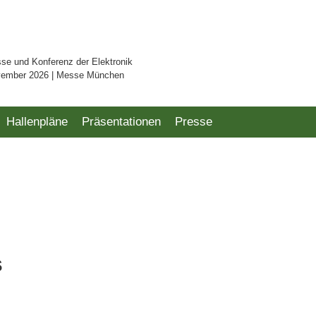
sse und Konferenz der Elektronik
vember 2026 | Messe München
Hallenpläne
Präsentationen
Presse
s