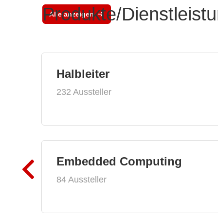
Produkte/Dienstleist
Alle anzeigen
Halbleiter
232 Aussteller
Embedded Computing
84 Aussteller