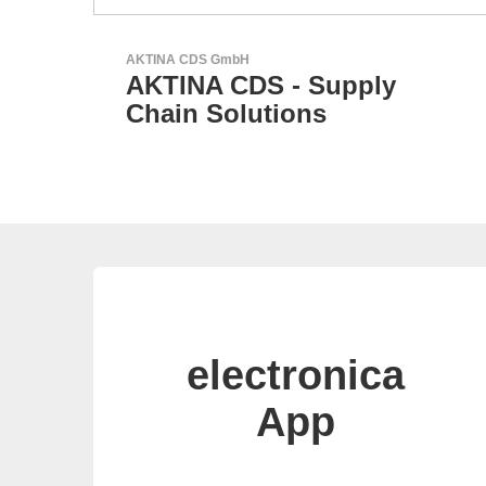
Sciosense B.V.
Durchfluss- und
Umweltsensoren
electronica
App