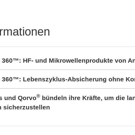
tungshalbleitertestsyst
DTS8765neo
ormationen
t 360™: HF- und Mikrowellenprodukte von A
rt 360™: Lebenszyklus-Absicherung ohne K
®
cs und Qorvo
bündeln ihre Kräfte, um die lan
sicherzustellen