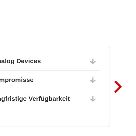
nalog Devices
10.06.202
ompromisse
10.06.202
gfristige Verfügbarkeit
10.06.202