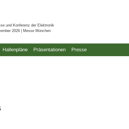
sse und Konferenz der Elektronik
vember 2026 | Messe München
Hallenpläne
Präsentationen
Presse
s