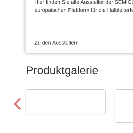
Hier finden Sie alle Aussteller der SEMI
europäischen Plattform für die Halbleiterf
Zu den Ausstellern
Produktgalerie
CheckSum
ILS-X2 Automatisiertes
VX I
Dual-Panel-Testsystem
Dyn