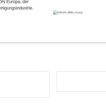
CON Europa, der
ertigungsindustrie.
OptiMel Schmelzgußtechnik G
Low Pressure Moulding
nstruments GmbH
amisches
Schutz für Elektronik