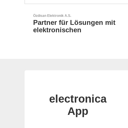
GEYER Electronic GmbH
en mit
GEYER - Ihr zuverlässi
Partner
electronica
App