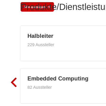
Produkte/Dienstleist
Alle anzeigen
Halbleiter
229 Aussteller
Embedded Computing
82 Aussteller