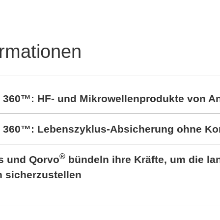
ormationen
t 360™: HF- und Mikrowellenprodukte von A
rt 360™: Lebenszyklus-Absicherung ohne K
®
cs und Qorvo
bündeln ihre Kräfte, um die lan
sicherzustellen