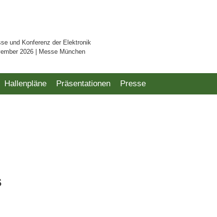
sse und Konferenz der Elektronik
vember 2026 | Messe München
Hallenpläne
Präsentationen
Presse
s