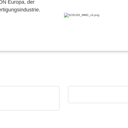
CON Europa, der
ertigungsindustrie.
alfatec GmbH & Co. KG
Unser Portfolio
ckSum
-X2 Automatisiertes
l-Panel-Testsystem