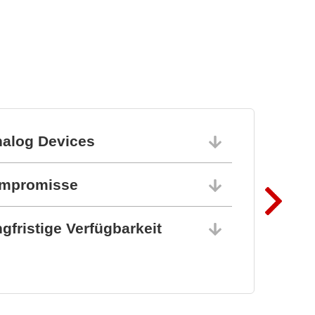
nalog Devices
10.06.202
ompromisse
10.06.202
gfristige Verfügbarkeit
10.06.202