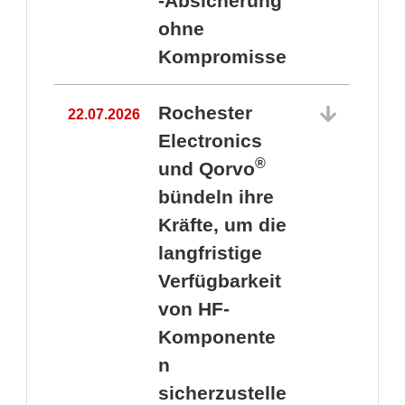
-Absicherung
ohne
Kompromisse
Rochester
22.07.2026
Electronics
®
und Qorvo
bündeln ihre
Kräfte, um die
1
langfristige
Verfügbarkeit
von HF-
Komponente
n
sicherzustelle