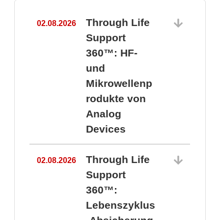
Through Life
02.08.2026
1
Support
360™: HF-
und
Mikrowellenp
rodukte von
Analog
Devices
Through Life
02.08.2026
Support
360™:
1
Lebenszyklus