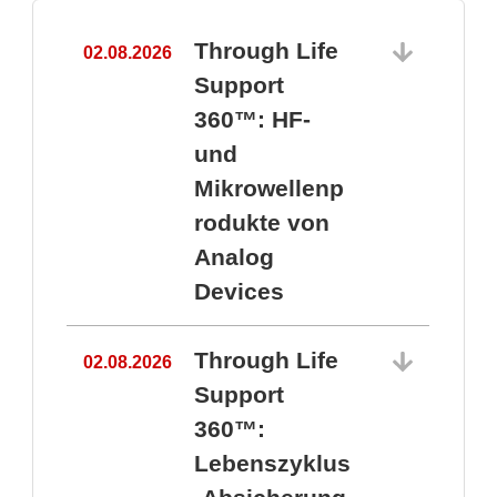
Through Life
02.08.2026
1
Support
360™: HF-
und
Mikrowellenp
rodukte von
Analog
Devices
Through Life
02.08.2026
Support
360™:
1
Lebenszyklus