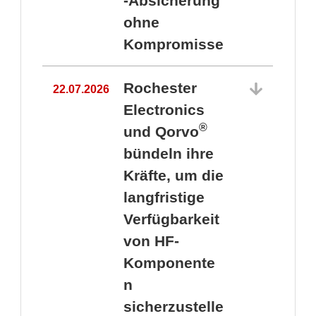
-Absicherung
ohne
Kompromisse
Rochester
22.07.2026
Electronics
®
und Qorvo
bündeln ihre
Kräfte, um die
1
langfristige
Verfügbarkeit
von HF-
Komponente
n
sicherzustelle