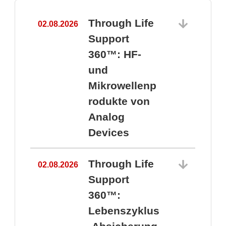
Through Life
02.08.2026
1
Support
360™: HF-
und
Mikrowellenp
rodukte von
Analog
Devices
Through Life
02.08.2026
Support
360™:
1
Lebenszyklus