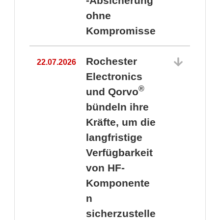
-Absicherung
ohne
Kompromisse
Rochester
22.07.2026
Electronics
®
und Qorvo
bündeln ihre
Kräfte, um die
1
langfristige
Verfügbarkeit
von HF-
Komponente
n
sicherzustelle