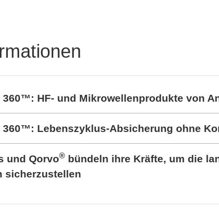
ormationen
t 360™: HF- und Mikrowellenprodukte von A
rt 360™: Lebenszyklus-Absicherung ohne K
®
cs und Qorvo
bündeln ihre Kräfte, um die lan
sicherzustellen