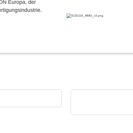
CON Europa, der
ertigungsindustrie.
novo GmbH
curement Intelligence
Aker Technology Co., Ltd.
Energieeffizientes Timi
für Kommunikation