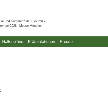
sse und Konferenz der Elektronik
vember 2026 | Messe München
Hallenpläne
Präsentationen
Presse
s