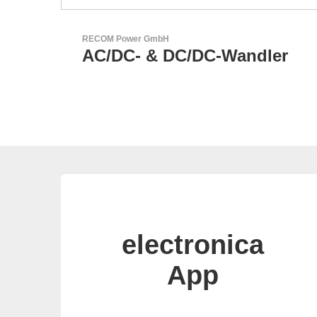
N&H Technology GmbH
ler
HMI-Komponenten nach
Maß
electronica
App