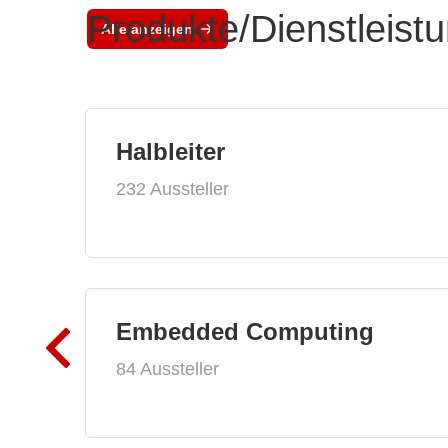
Produkte/Dienstleist
Alle anzeigen
Halbleiter
232 Aussteller
Embedded Computing
84 Aussteller