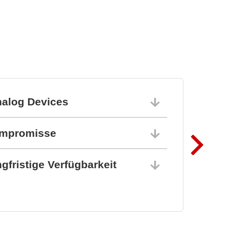
MLX90513 induktiver
Positionssensor
nalog Devices
10.06.202
ompromisse
10.06.202
gfristige Verfügbarkeit
10.06.202