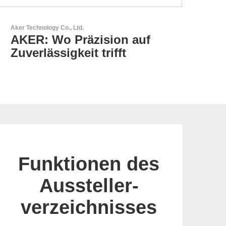
LEMO Elektronik GmbH
Original Push-Pull-
Connector – Made in
Switzerland
Funktionen des
Aussteller-
verzeichnisses